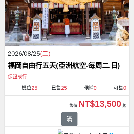
2026/08/25
(二)
福岡自由行五天(亞洲航空-每周二.日)
保證成行
25
25
0
0
機位
已售
候補
可售
NT$13,500
售價
起
滿