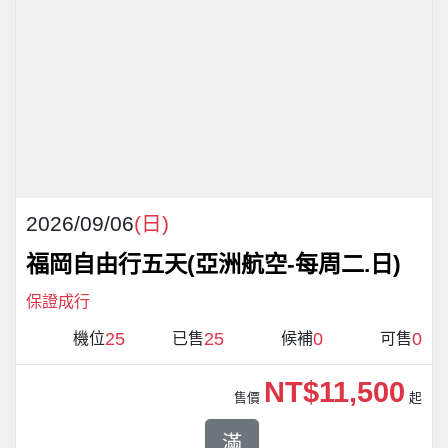
2026/09/06
(日)
福岡自由行五天(亞洲航空-每周二.日)
保證成行
25
25
0
0
機位
已售
候補
可售
NT$11,500
售價
起
滿