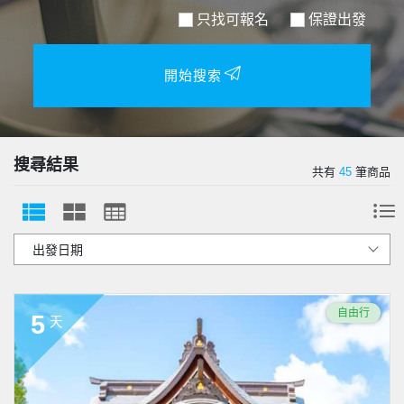
只找可報名
保證出發
開始搜索
搜尋結果
共有
45
筆商品
自由行
5
天