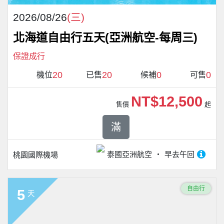
2026/08/26
(三)
北海道自由行五天(亞洲航空-每周三)
保證成行
20
20
0
0
機位
已售
候補
可售
NT$12,500
售價
起
滿
泰國亞洲航空
早去午回
桃園國際機場
自由行
5
天