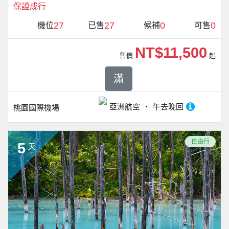
保證成行
27
27
0
0
機位
已售
候補
可售
NT$11,500
售價
起
滿
亞洲航空
午去晚回
桃園國際機場
自由行
5
天