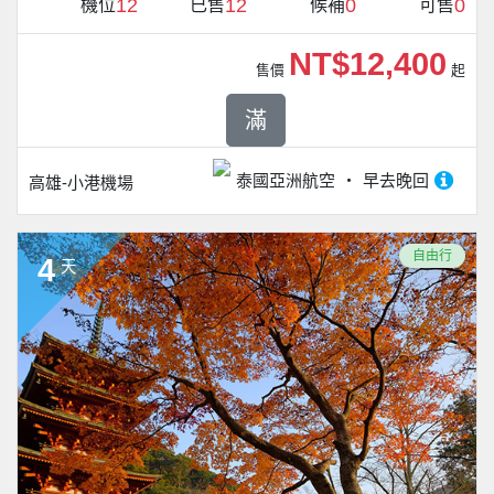
12
12
0
0
機位
已售
候補
可售
NT$12,400
售價
起
滿
泰國亞洲航空
早去晚回
高雄-小港機場
自由行
4
天