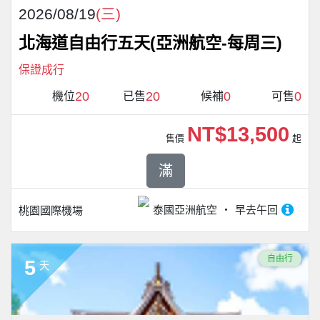
2026/08/19
(三)
北海道自由行五天(亞洲航空-每周三)
保證成行
20
20
0
0
機位
已售
候補
可售
NT$13,500
售價
起
滿
泰國亞洲航空
早去午回
桃園國際機場
自由行
5
天