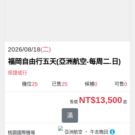
2026/08/18
(二)
福岡自由行五天(亞洲航空-每周二.日)
保證成行
25
25
0
0
機位
已售
候補
可售
NT$13,500
售價
起
滿
亞洲航空
午去晚回
桃園國際機場