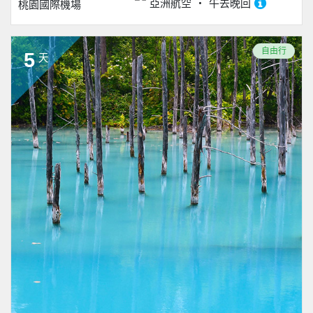
亞洲航空
午去晚回
桃園國際機場
自由行
5
天