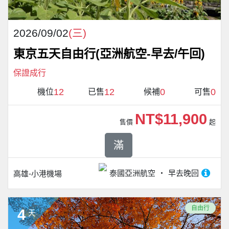
2026/09/02
(三)
東京五天自由行(亞洲航空-早去/午回)
保證成行
12
12
0
0
機位
已售
候補
可售
NT$11,900
售價
起
滿
泰國亞洲航空
早去晚回
高雄-小港機場
自由行
4
天