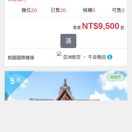
20
20
0
0
機位
已售
候補
可售
NT$9,500
售價
起
滿
亞洲航空
午去晚回
桃園國際機場
自由行
5
天