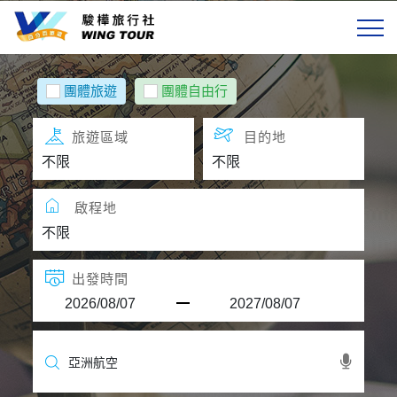
選單
國外旅遊
團體旅遊
團體自由行
精選航空
旅遊區域
目的地
旅遊天數
啟程地
關於駿樺
客製專區
出發時間
會員專區