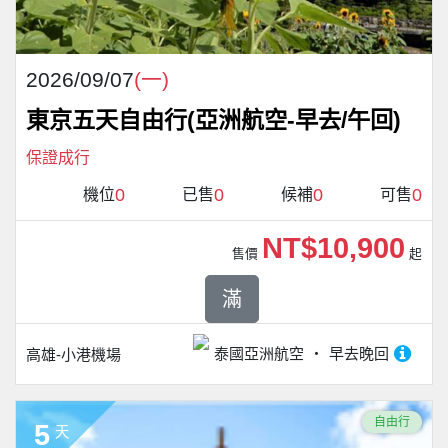
2026/09/07
(一)
東京五天自由行(亞洲航空-早去/午回)
保證成行
0
0
0
0
機位
已售
候補
可售
NT$10,900
售價
起
滿
泰國亞洲航空
早去晚回
高雄-小港機場
自由行
5
天