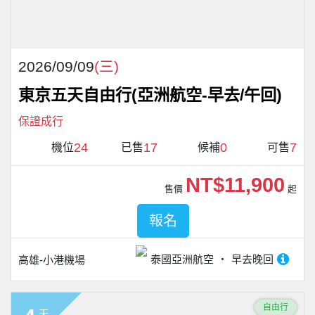
2026/09/09
(三)
東京五天自由行(亞洲航空-早去/午回)
保證成行
24
17
0
7
機位
已售
候補
可售
NT$11,900
售價
起
報名
泰國亞洲航空
早去晚回
高雄-小港機場
自由行
天