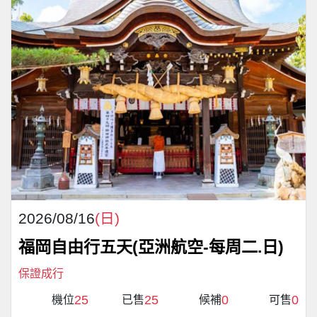
2026/08/16
(日)
福岡自由行五天(亞洲航空-每周二.日)
保證成行
25
25
0
0
機位
已售
候補
可售