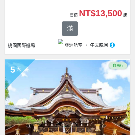
NT$13,500
售價
起
滿
亞洲航空
午去晚回
桃園國際機場
自由行
5
天