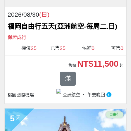
2026/08/30
(日)
福岡自由行五天(亞洲航空-每周二.日)
保證成行
25
25
0
0
機位
已售
候補
可售
NT$11,500
售價
起
滿
亞洲航空
午去晚回
桃園國際機場
自由行
5
天