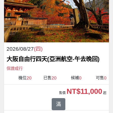
2026/08/27
(四)
大阪自由行四天(亞洲航空-午去晚回)
保證成行
20
20
0
0
機位
已售
候補
可售
NT$11,000
售價
起
滿