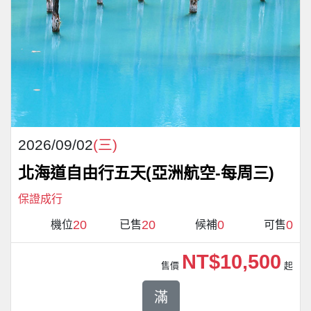
2026/09/02
(三)
北海道自由行五天(亞洲航空-每周三)
保證成行
20
20
0
0
機位
已售
候補
可售
NT$10,500
售價
起
滿