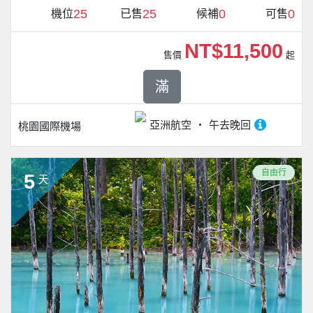
25
25
0
0
機位
已售
候補
可售
NT$11,500
售價
起
滿
亞洲航空
午去晚回
桃園國際機場
自由行
5
天