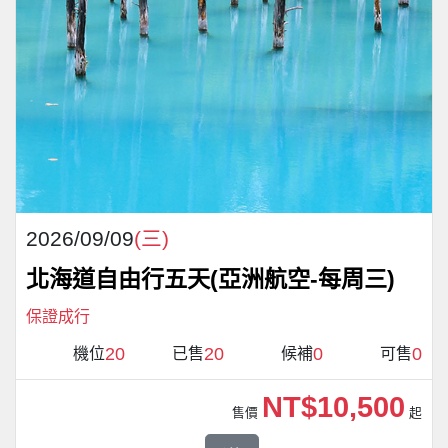
2026/09/09
(三)
北海道自由行五天(亞洲航空-每周三)
保證成行
20
20
0
0
機位
已售
候補
可售
NT$10,500
售價
起