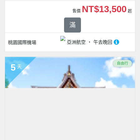
NT$13,500
售價
起
滿
亞洲航空
午去晚回
桃園國際機場
自由行
5
天