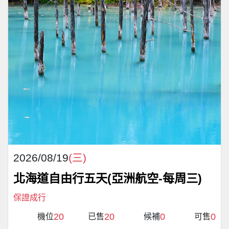
2026/08/19
(三)
北海道自由行五天(亞洲航空-每周三)
保證成行
20
20
0
0
機位
已售
候補
可售