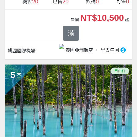
20
20
0
0
機位
已售
候補
可售
NT$10,500
售價
起
滿
泰國亞洲航空
早去午回
桃園國際機場
自由行
5
天