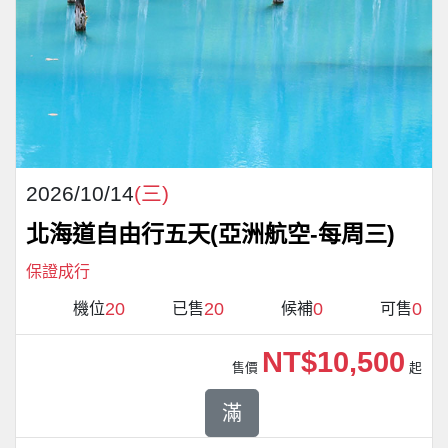
2026/10/14
(三)
北海道自由行五天(亞洲航空-每周三)
保證成行
20
20
0
0
機位
已售
候補
可售
NT$10,500
售價
起
滿