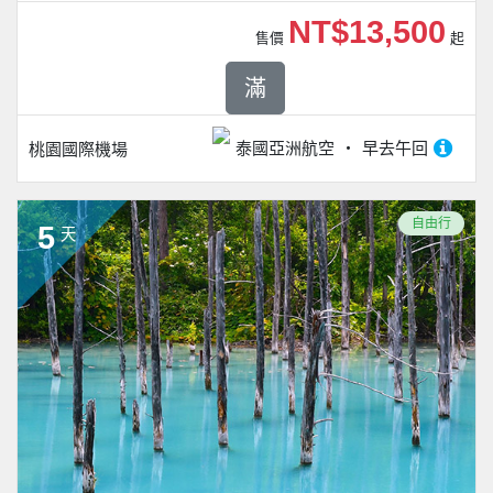
NT$13,500
售價
起
滿
泰國亞洲航空
早去午回
桃園國際機場
自由行
5
天