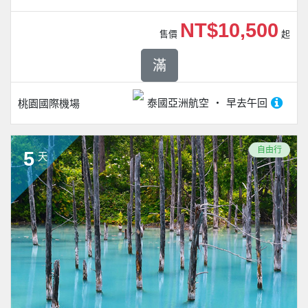
NT$10,500
售價
起
滿
泰國亞洲航空
早去午回
桃園國際機場
自由行
5
天