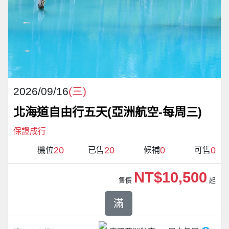
2026/09/16
(三)
北海道自由行五天(亞洲航空-每周三)
保證成行
20
20
0
0
機位
已售
候補
可售
NT$10,500
售價
起
滿