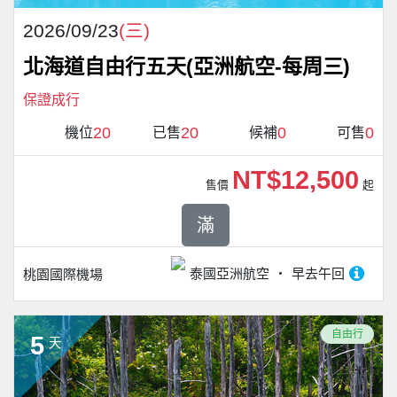
2026/09/23
(三)
北海道自由行五天(亞洲航空-每周三)
保證成行
20
20
0
0
機位
已售
候補
可售
NT$12,500
售價
起
滿
泰國亞洲航空
早去午回
桃園國際機場
自由行
5
天