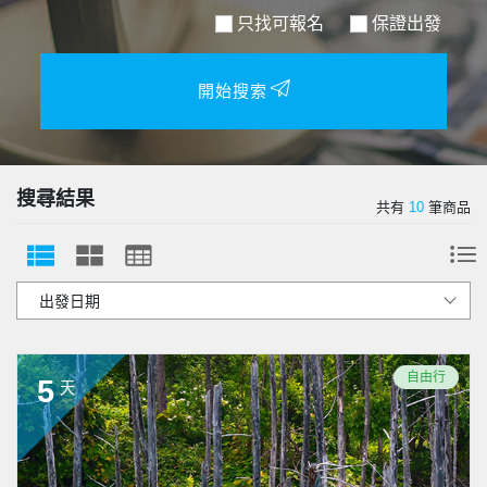
只找可報名
保證出發
開始搜索
搜尋結果
共有
10
筆商品
自由行
5
天