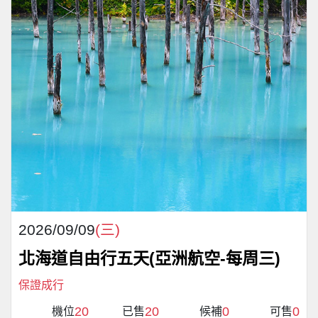
2026/09/09
(三)
北海道自由行五天(亞洲航空-每周三)
保證成行
20
20
0
0
機位
已售
候補
可售