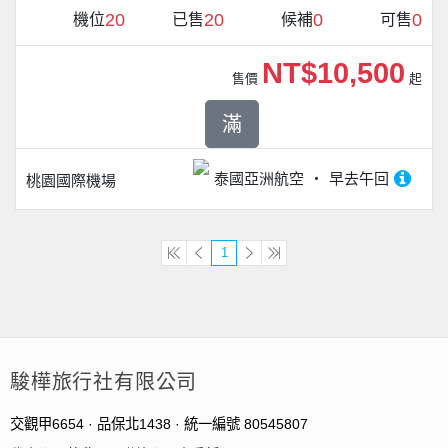
20
20
0
0
機位
已售
候補
可售
NT$10,500
售價
起
滿
泰國亞洲航空
早去午回
桃園國際機場
1
駿樺旅行社有限公司
交觀甲6654 · 品保北1438 · 統一編號 80545807