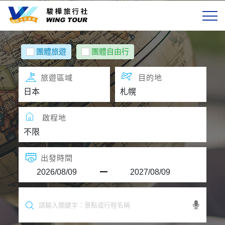
選單
國外旅遊
團體旅遊
團體自由行
精選航空
旅遊區域
目的地
旅遊天數
啟程地
關於駿樺
客製專區
出發時間
會員專區