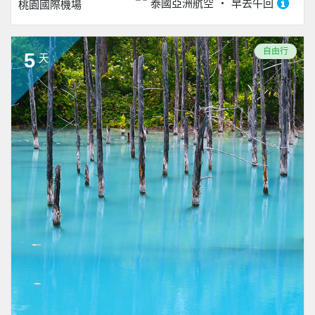
泰國亞洲航空
早去午回
桃園國際機場
自由行
5
天