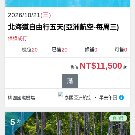
2026/10/21
(三)
北海道自由行五天(亞洲航空-每周三)
保證成行
20
20
0
0
機位
已售
候補
可售
NT$11,500
售價
起
滿
泰國亞洲航空
早去午回
桃園國際機場
自由行
5
天