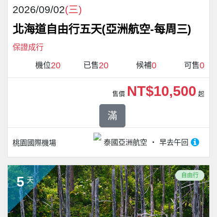
2026/09/02
(三)
北海道自由行五天(亞洲航空-每周三)
保證成行
20
20
0
0
機位
已售
候補
可售
NT$10,500
售價
起
滿
泰國亞洲航空
早去午回
桃園國際機場
自由行
5
天