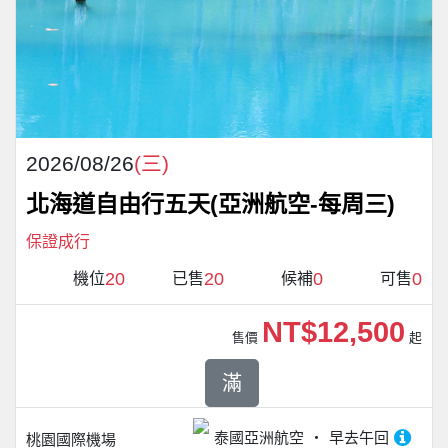
2026/08/26
(三)
北海道自由行五天(亞洲航空-每周三)
保證成行
20
20
0
0
機位
已售
候補
可售
NT$12,500
售價
起
滿
泰國亞洲航空
早去午回
桃園國際機場