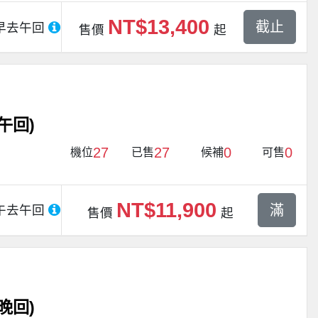
NT$13,400
截止
早去午回
售價
起
午回)
27
27
0
0
機位
已售
候補
可售
NT$11,900
滿
午去午回
售價
起
晚回)