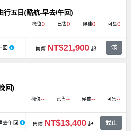
行五日(酷航-早去/午回)
0
0
0
0
機位
已售
候補
可售
NT$21,900
滿
午回
售價
起
晚回)
--
--
--
--
機位
已售
候補
可售
NT$13,400
截止
早去午回
售價
起