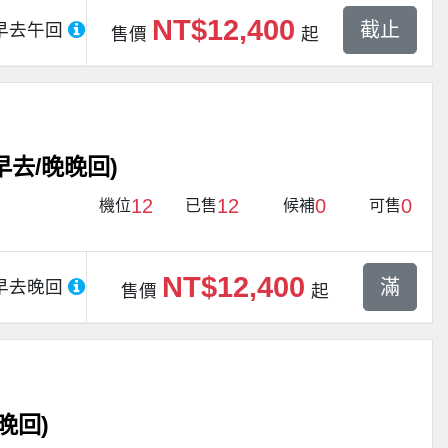
NT$12,400
截止
早去午回
售價
起
去/晚晚回)
12
12
0
0
機位
已售
候補
可售
NT$12,400
滿
早去晚回
售價
起
晚回)