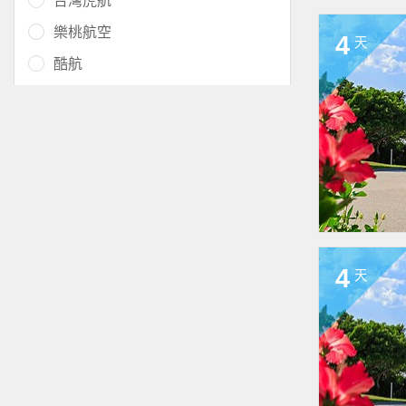
台灣虎航
樂桃航空
4
天
酷航
4
天