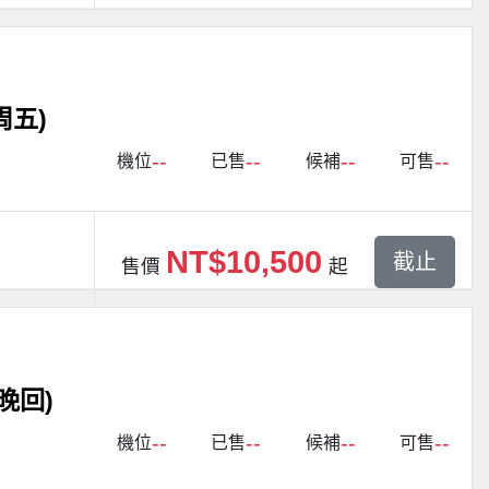
周五)
--
--
--
--
機位
已售
候補
可售
NT$10,500
截止
售價
起
晚回)
--
--
--
--
機位
已售
候補
可售