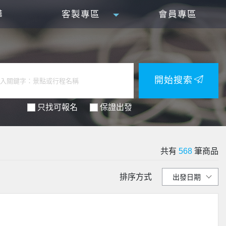
樺
客製專區
會員專區
開始搜索
只找可報名
保證出發
共有
568
筆商品
排序方式