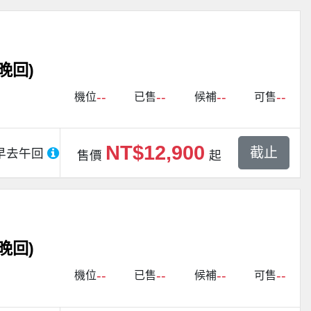
晚回)
--
--
--
--
機位
已售
候補
可售
NT$12,900
截止
早去午回
售價
起
晚回)
--
--
--
--
機位
已售
候補
可售