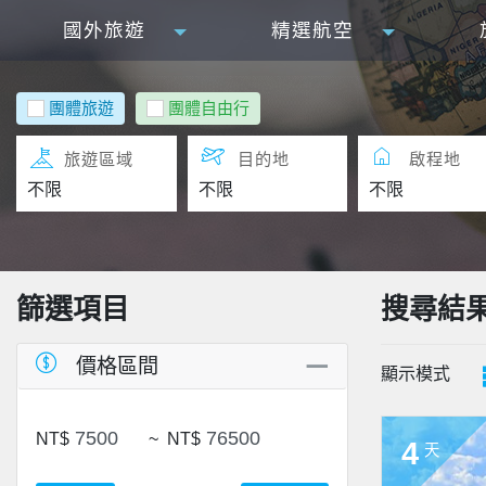
國外旅遊
精選航空
團體旅遊
團體自由行
旅遊區域
目的地
啟程地
篩選項目
搜尋結
價格區間
顯示模式
NT$
~
NT$
4
天