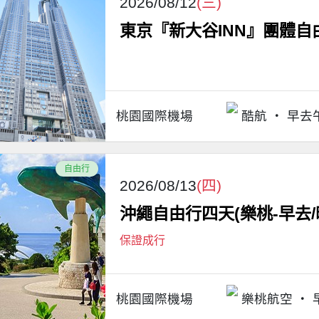
2026/08/12
(三)
東京『新大谷INN』團體自由
桃園國際機場
酷航
早去
自由行
2026/08/13
(四)
沖繩自由行四天(樂桃-早去/
保證成行
桃園國際機場
樂桃航空