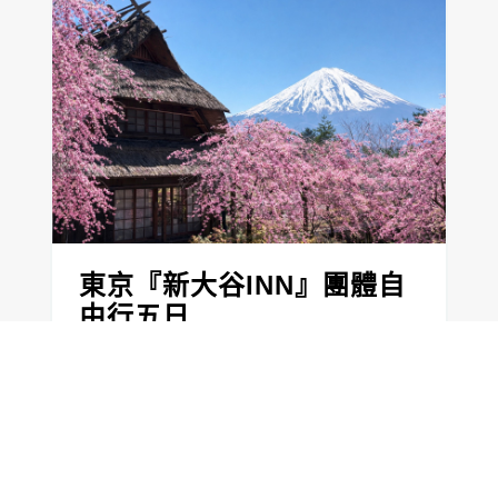
東京『新大谷INN』團體自
由行五日
4月起(酷航-早去/午回)
18,900