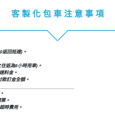
客 製 化 包 車 注 意 事 項
30返回抵達)。
往返為8小時用車)。
高速料金。
付款訂金全額。
_____________________________
。
門票
。
機超時費用。