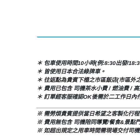
＊ 包車使用時間10小時(例:8:30出發/18:
＊ 皆使用日本合法綠牌車。
＊ 往返點為貴賓下榻之市區飯店(市區外之
＊ 費用已包含 司機茶水小費 / 燃油費 / 
＊ 訂單經客服確認OK後需於二工作日內
_________________________________
※ 需勞煩貴賓提供當日希望之客製化行程
※ 費用無包含 司機陪同導覽/餐食&景點
※ 如超出規定之用車時間需現場交付司