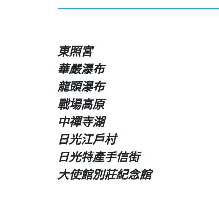
東照宮
華嚴瀑布
龍頭瀑布
戰場高原
中禪寺湖
日光江戶村
日光特產手信街
大使館別莊紀念館