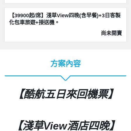
【39900起/席】淺草View四晚(含早餐)+3日客製
化包車旅遊+接送機。
尚未開賣
方案內容
【酷航五日來回機票】
【淺草View酒店四晚】