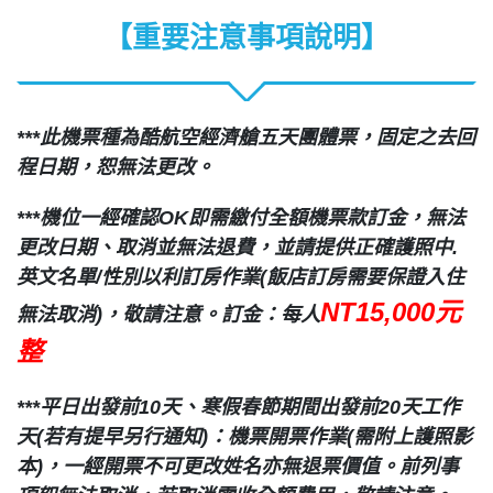
【重要注意事項說明】
***此機票種為酷航空經濟艙五天團體票，固定之去回
程日期，恕無法更改。
***機位一經確認OK即需繳付全額機票款訂金，無法
更改日期、取消並無法退費，並請提供正確護照中.
英文名單/性別以利訂房作業(飯店訂房需要保證入住
NT15,000元
無法取消)，敬請注意。訂金：每人
整
***平日出發前10天、寒假春節期間出發前20天工作
天(若有提早另行通知)：機票開票作業(需附上護照影
本)，一經開票不可更改姓名亦無退票價值。前列事