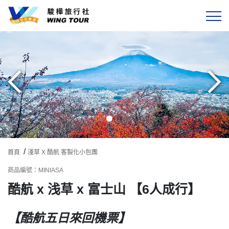
選單
國外旅遊
精選航空
旅遊天數
關於駿樺
客製專區
首頁
淺草 X 酷航 客製化小包團
商品編號：MINIASA
會員專區
酷航 x 浅草 x 富士山 【6人成行】
【酷航五日來回機票】