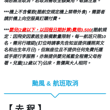
項恕無法取消，若取消需收全額費用，敬請注意。
***機上不含餐飲(酷航空規定機上禁帶外食)，需要者
請於機上向空服員訂購付費。
***
嬰兒(2歲以下，以回程日期計算)費用3,500
(酷航規
定：因飛安因素逃生裝備數量限制，每一航班只限10
名，需另行確認)(訂位時請事先告知並提供護照英文
名和出生年月日)，但無座位且不提供任何免費托運
或手提行李服務，亦無提供嬰兒搖籃全程需父母抱
著。兒童(12歲以下)佔床，售價與大人相同。
颱風 & 航班取消
【 去 程 】