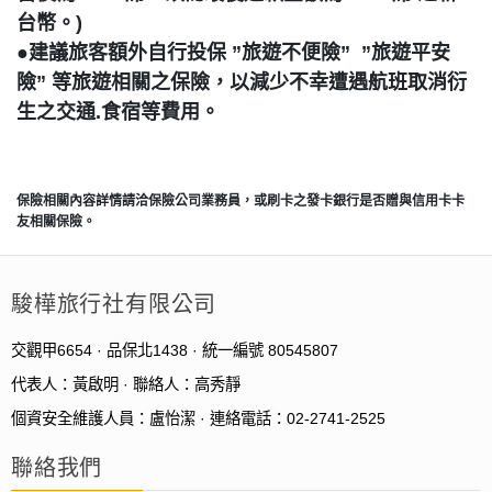
台幣。)
●建議旅客額外自行投保 ”旅遊不便險” ”旅遊平安
險” 等旅遊相關之保險，以減少不幸遭遇航班取消衍
生之交通.食宿等費用。
保險相關內容詳情請洽保險公司業務員，或刷卡之發卡銀行是否贈與信用卡卡
友相關保險。
駿樺旅行社有限公司
交觀甲6654 · 品保北1438 · 統一編號 80545807
代表人：黃啟明 · 聯絡人：高秀靜
個資安全維護人員：盧怡潔 · 連絡電話：02-2741-2525
聯絡我們