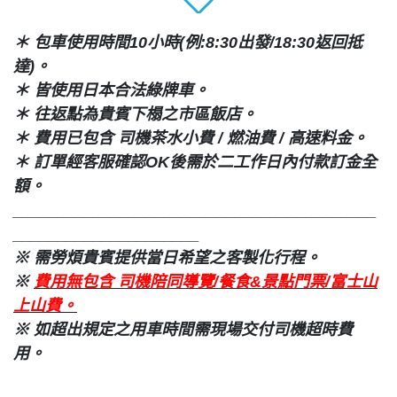
＊ 包車使用時間10小時(例:8:30出發/18:30返回抵
達)。
＊ 皆使用日本合法綠牌車。
＊ 往返點為貴賓下榻之市區飯店。
＊ 費用已包含 司機茶水小費 / 燃油費 / 高速料金。
＊ 訂單經客服確認OK後需於二工作日內付款訂金全
額。
_________________________________________
_____________________
※ 需勞煩貴賓提供當日希望之客製化行程。
※
費用無包含 司機陪同導覽/餐食&景點門票/富士山
上山費。
※ 如超出規定之用車時間需現場交付司機超時費
用。