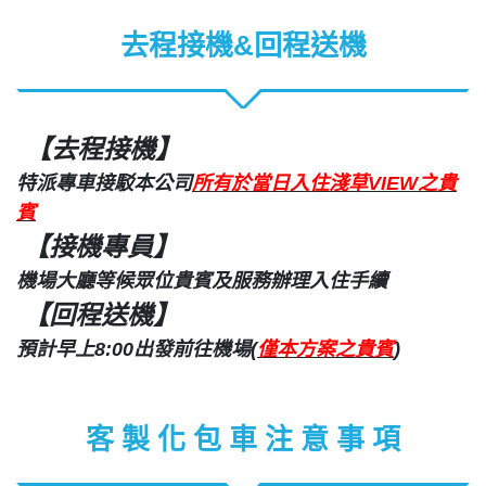
去程接機&回程送機
【去程接機】
特派專車接駁本公司
所有於當日入住淺草VIEW之貴
賓
【接機專員】
機場大廳等候眾位貴賓及服務辦理入住手續
【回程送機】
預計早上8:00出發前往機場(
僅本方案之貴賓
)
客 製 化 包 車 注 意 事 項