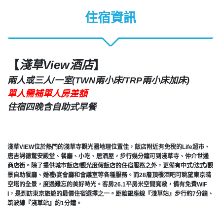
住宿資訊
【
淺草View酒店
】
兩人或三人/一室(TWN兩小床/TRP兩小床加床)
單人需補單人房差額
住宿四晚含自助式早餐
淺草VIEW位於熱門的淺草寺觀光圈地理位置佳，飯店附近有免稅的Life超市、
唐吉訶德驚安殿堂、餐廳、小吃、居酒屋，步行幾分鐘可到淺草寺、仲介世通
商店街。除了提供城市飯店/觀光度假飯店的住宿服務之外，更備有中式/法式/觀
景自助餐廳、婚禮/宴會廳和會議室等各種服務。而28層頂樓酒吧可眺望東京晴
空塔的全景，度過難忘的美好時光。客房26.1平房米空間寬敞，備有免費WIF
I，是到訪東京旅遊的最價住宿選擇之一。距離銀座線『淺草站』步行約7分鐘、
筑波線『淺草站』約1分鐘。